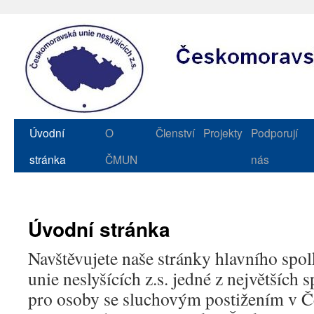
Přejít
k
obsahu
webu
Úvodní
O
Členství
Projekty
Podporují
stránka
ČMUN
nás
Úvodní stránka
Navštěvujete naše stránky hlavního sp
unie neslyšících z.s. jedné z největších
pro osoby se sluchovým postižením v Če