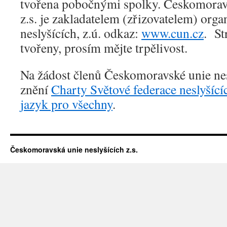
tvořena pobočnými spolky. Českomoravs
z.s. je zakladatelem (zřizovatelem) org
neslyšících, z.ú. odkaz:
www.cun.cz
. St
tvořeny, prosím mějte trpělivost.
Na žádost členů Českomoravské unie ne
znění
Charty Světové federace neslyšíc
jazyk pro všechny
.
Českomoravská unie neslyšících z.s.